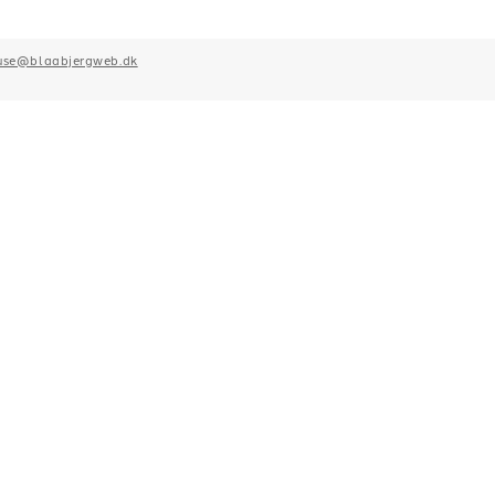
ruse@blaabjergweb.dk