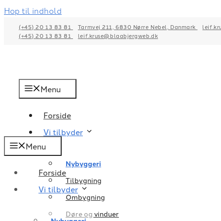
Hop til indhold
(+45) 20 13 83 81
Tarmvej 211, 6830 Nørre Nebel, Danmark
leif.k
(+45) 20 13 83 81
leif.kruse@blaabjergweb.dk
Menu
Forside
Vi tilbyder
Menu
Nybyggeri
Forside
Tilbygning
Vi tilbyder
Ombygning
Døre og vinduer
Nybyggeri