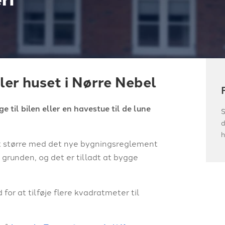
ler huset i Nørre Nebel
 til bilen eller en havestue til de lune
S
d
h
et større med det nye bygningsreglement
f grunden, og det er tilladt at bygge
or at tilføje flere kvadratmeter til