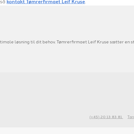
 så
kontakt Tømrerfirmaet Leif Kruse
.
timale løsning til dit behov. Tømrerfirmaet Leif Kruse sætter en stor
(+45) 20 13 83 81
Tar