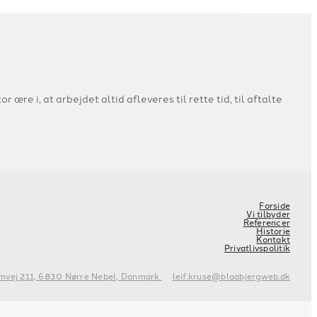
 ære i, at arbejdet altid afleveres til rette tid, til aftalte
Forside
Vi tilbyder
Referencer
Historie
Kontakt
Privatlivspolitik
mvej 211, 6830 Nørre Nebel, Danmark
leif.kruse@blaabjergweb.dk