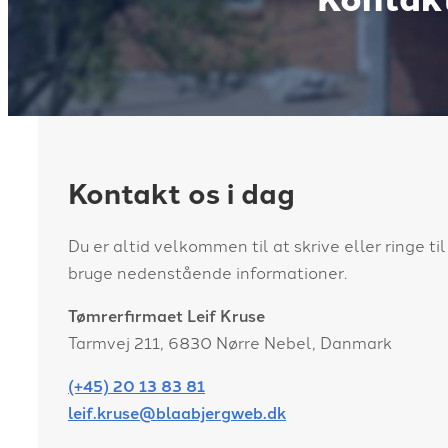
Kontakt os i dag
Du er altid velkommen til at skrive eller ringe til
bruge nedenstående informationer.
Tømrerfirmaet Leif Kruse
Tarmvej 211, 6830 Nørre Nebel, Danmark
(+45) 20 13 83 81
leif.kruse@blaabjergweb.dk