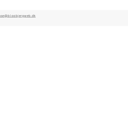
ruse@blaabjergweb.dk