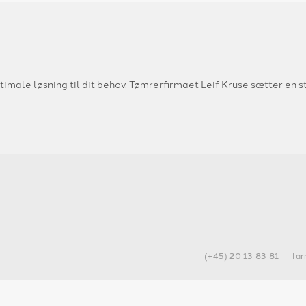
timale løsning til dit behov. Tømrerfirmaet Leif Kruse sætter en stor
(+45) 20 13 83 81
Tar