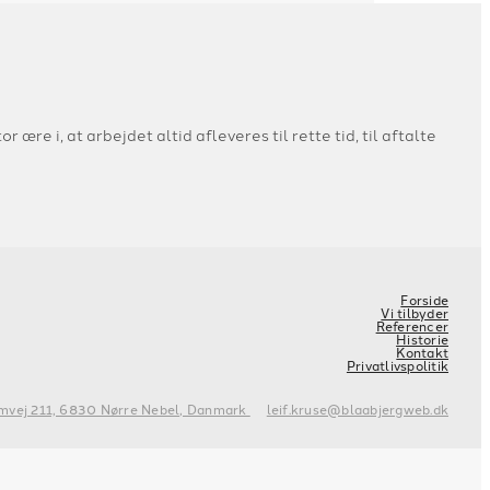
 ære i, at arbejdet altid afleveres til rette tid, til aftalte
Forside
Vi tilbyder
Referencer
Historie
Kontakt
Privatlivspolitik
mvej 211, 6830 Nørre Nebel, Danmark
leif.kruse@blaabjergweb.dk