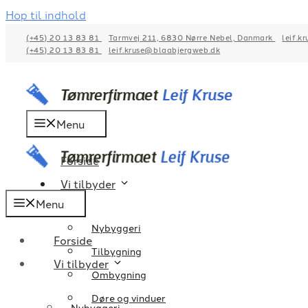
Hop til indhold
(+45) 20 13 83 81
Tarmvej 211, 6830 Nørre Nebel, Danmark
leif.k
(+45) 20 13 83 81
leif.kruse@blaabjergweb.dk
Menu
Forside
Vi tilbyder
Menu
Nybyggeri
Forside
Tilbygning
Vi tilbyder
Ombygning
Døre og vinduer
Nybyggeri