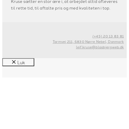
Kruse sætter en stor ære i, at arbejdet altid afleveres
til rette tid, til aftalte pris og med kvaliteten i top.
(+45) 20 13 83 81
Tarmvej 211, 6830 Nørre Nebel, Danmark
leif.kruse@blaabjergweb.dk
Luk