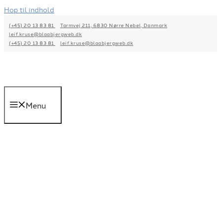
Hop til indhold
(+45) 20 13 83 81
Tarmvej 211, 6830 Nørre Nebel, Danmark
leif.kruse@blaabjergweb.dk
(+45) 20 13 83 81
leif.kruse@blaabjergweb.dk
Menu